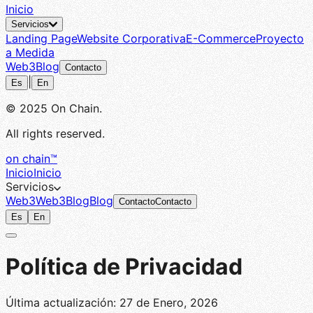
Inicio
Servicios
Landing Page
Website Corporativa
E-Commerce
Proyecto
a Medida
Web3
Blog
Contacto
|
Es
En
© 2025 On Chain.
All rights reserved.
on chain
™
Inicio
Inicio
Servicios
Web3
Web3
Blog
Blog
Contacto
Contacto
Es
En
Política de Privacidad
Última actualización: 27 de Enero, 2026